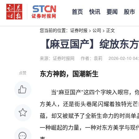
首页
快讯
要闻
股市
您当前的位置：
证券时报
>
公司
>
正文
【麻豆国产】绽放东方
来源：证券时报网
作者：袁莉
2026-02-10 04
东方神韵，国潮新生
点赞
当“麻豆国产”这四个字映入眼帘，
方美人，还是街头巷尾闪耀着独特光芒
蕴，却又被赋予了全新生命力的时尚单品
一种崛起的力量，一种对东方美学与现