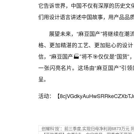
它告诉世界，中国不仅有深厚的历史文
们用设计语言讲述中国故事，用产品品
展望未来，“麻豆国产”将继续在潮
格、更加精湛的工艺、更加贴心的设计
信，“麻豆国产🏭”将不🎯仅仅是“国
一张闪亮名片。这场由“麻豆国产”引
呈。
活动：【
8cjVGdkyAuHwSRRkeCZXbTJ
创耀科‘技’：前三季度,实现归母净利润6873万元 同