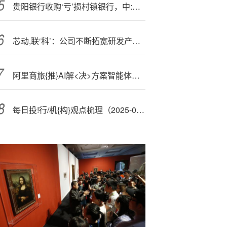
贵阳银行收购‘亏’损村镇银行，中:小股东不乐意了！反对票比例达27%
芯动,联‘科’：公司不断拓宽研发产品的种类
阿里商旅{推}AI解<决>方案智能体助力企业差旅升级
每日投!行/机{构}观点梳理（2025-09-23）