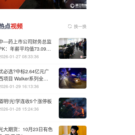
热点
视频
换一换
中—药上市公司财务总监
PK：年薪平均值73.09万
元 济川药业严宏泉
2026-01-27 08:33:36
178.47万年薪行业第一
优必选?中标2.64亿元广
西项目 Walker系列全年
总订单近11亿元
2026-01-29 16:13:36
道明!光!学连收5个涨停板
2026-01-28 15:24:36
光大期货：10月23日有色