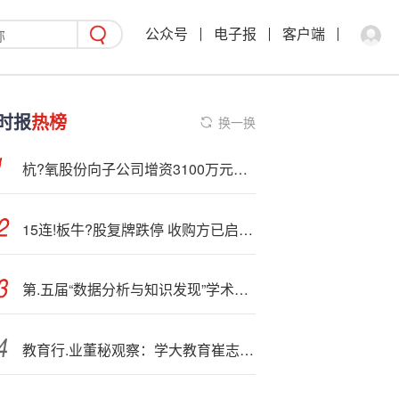
公众号
电子报
客户端
时报
热榜
换一换
杭?氧股份向子公司增资3100万元用于电子大宗气项目
15连!板牛?股复牌跌停 收购方已启动独立IPO相关工作
第.五届“数据分析与知识发现”学术研讨会 | 拓尔思分享AI时代情报智能新范式
教育行.业董秘观察：学大教育崔志勇2024年薪酬为82万元 较前一年28万元涨幅达52%