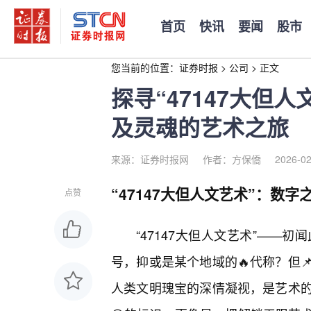
首页
快讯
要闻
股市
您当前的位置：
证券时报
>
公司
>
正文
探寻“47147大但
及灵魂的艺术之旅
来源：证券时报网
作者：方保僑
2026-02
“47147大但人文艺术”：数
点赞
“47147大但人文艺术”——
号，抑或是某个地域的🔥代称？但
人类文明瑰宝的深情凝视，是艺术