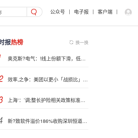
公众号
电子报
客户端
时报
热榜
换一换
奥克斯?电气：!线上份额下滑，低毛利困局难解
效率,之争：美团以更小「战损比」应对外卖大战，高价值订单占比超70%
上海‘：’调;整长护险相关政策标准，更好满足失能老人养老服务需求
新?致软件溢价186%收购深圳恒道剩余股权，对赌标的公司3年收入超3亿元