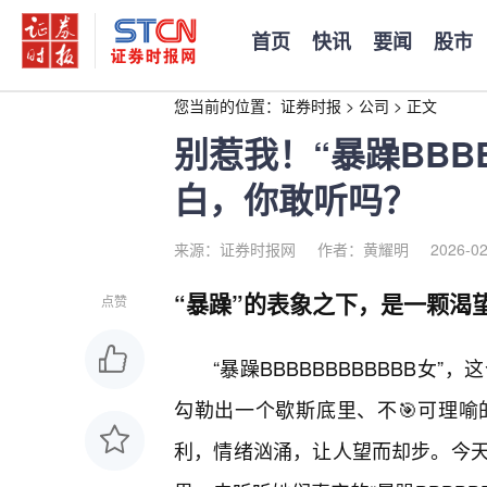
首页
快讯
要闻
股市
您当前的位置：
证券时报
>
公司
>
正文
别惹我！“暴躁BBB
白，你敢听吗？
来源：证券时报网
作者：黄耀明
2026-02
“暴躁”的表象之下，是一颗渴
点赞
“暴躁BBBBBBBBBBBB女
勾勒出一个歇斯底里、不🎯可理
利，情绪汹涌，让人望而却步。今