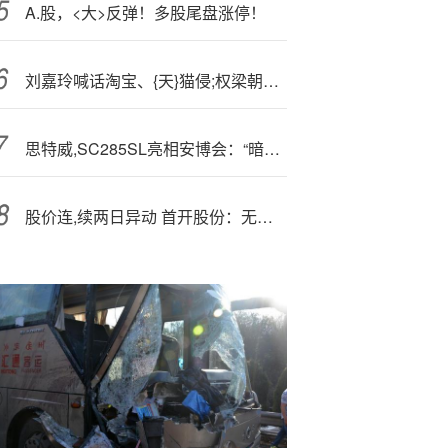
A.股，<大>反弹！多股尾盘涨停！
刘嘉玲喊话淘宝、{天}猫侵;权梁朝伟，目前该店铺已搜索不到
思特威,SC285SL亮相安博会：“暗光之王”解锁安防全彩夜视，2026年Q1量产
股价连,续两日异动 首开股份：无应披露而未披露重大事项