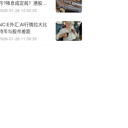
月?降息成定局？港股互
联网ETF（513770）开
2026-01-26 15:55:35
盘涨逾2%，阿里巴巴绩
前领涨
NC:E外汇:AI行情拉大比
特币与股市差距
2026-01-26 11:36:35