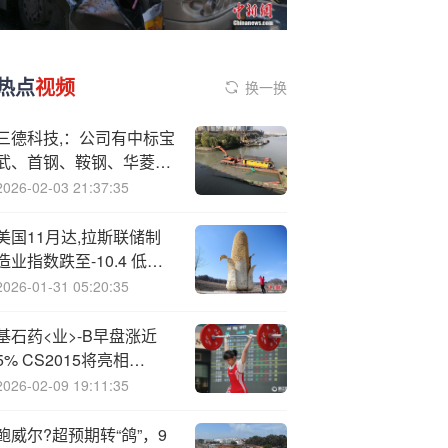
热点
视频
换一换
三德科技,：公司有中标宝
武、首钢、鞍钢、华菱等
头部钢企的相应项目
2026-02-03 21:37:35
美国11月达,拉斯联储制
造业指数跌至-10.4 低于
所有预期
2026-01-31 05:20:35
基石药<业>-B早盘涨近
5% CS2015将亮相
ACAAI2025
2026-02-09 19:11:35
鲍威尔?超预期转“鸽”，9